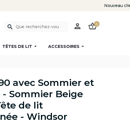
PERSON
SHOPPING_BASKET
0
search
TÊTES DE LIT
ACCESSOIRES
190 avec Sommier et
 - Sommier Beige
Tête de lit
née - Windsor