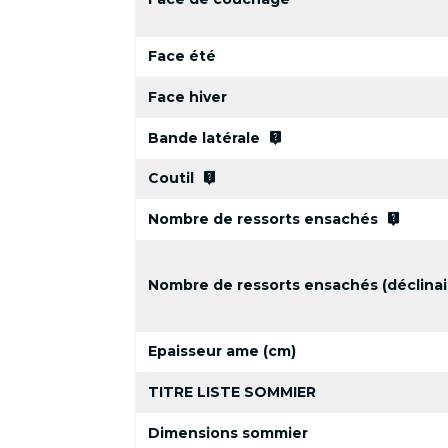
Face été
Face hiver
live_help
Bande latérale
live_help
Coutil
live_help
Nombre de ressorts ensachés
Nombre de ressorts ensachés (déclinai
Epaisseur ame (cm)
TITRE LISTE SOMMIER
Dimensions sommier