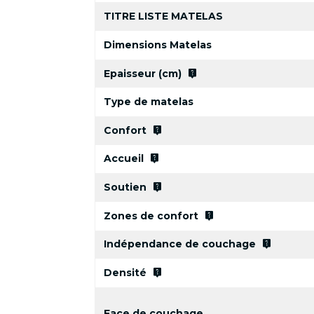
TITRE LISTE MATELAS
Dimensions Matelas
live_help
Epaisseur (cm)
Type de matelas
live_help
Confort
live_help
Accueil
live_help
Soutien
live_help
Zones de confort
live_help
Indépendance de couchage
live_help
Densité
Face de couchage