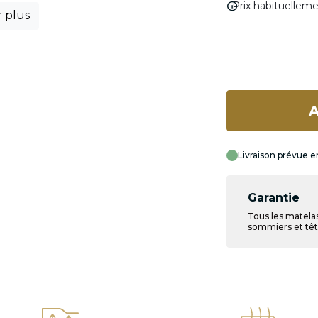
info
Prix habituellem
r plus
A
Livraison prévue e
Garantie
Tous les matelas
sommiers et tête