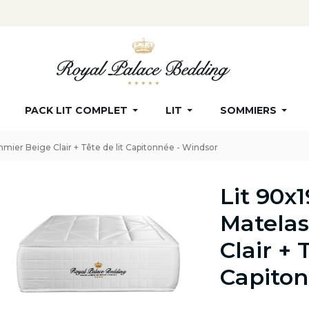
Nouveau client : -10% supplémentaire avec le code
ROYAL
PACK LIT COMPLET
LIT
SOMMIERS
mier Beige Clair + Tête de lit Capitonnée - Windsor
Lit 90x
Matelas
Clair + 
Capiton