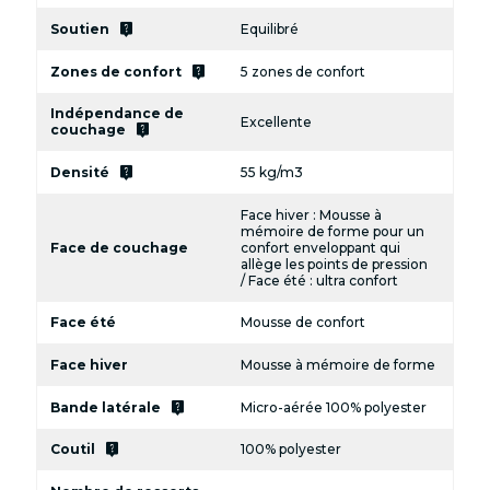
live_help
Soutien
Equilibré
live_help
Zones de confort
5 zones de confort
Indépendance de
Excellente
live_help
couchage
live_help
Densité
55 kg/m3
Face hiver : Mousse à
mémoire de forme pour un
Face de couchage
confort enveloppant qui
allège les points de pression
/ Face été : ultra confort
Face été
Mousse de confort
Face hiver
Mousse à mémoire de forme
live_help
Bande latérale
Micro-aérée 100% polyester
live_help
Coutil
100% polyester