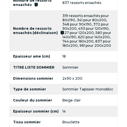
Nombre de ressorts
837 ressorts ensachés
live_help
ensachés
319 ressorts ensachés pour
80x190, 341 pour 80x200,
348 pour 90x190, 372 pour
Nombre de ressorts
90x200, 493 pour 120x190,
live_help
ensachés (déclinaison)
527 pour 120x200, 580 pour
140x190, 620 pour 140x200,
744 pour 160x200, 837 pour
180x200, 961 pour 200x200
Epaisseur ame (cm)
18
TITRE LISTE SOMMIER
Sommier
Dimensions sommier
2x90 x 200
Type de sommier
Sommier Tapissier monobloc
Couleur du sommier
Beige clair
Epaisseur sommier (cm)
14
Tissu sommier
Bouclette