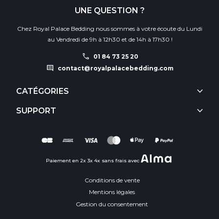
UNE QUESTION ?
Chez Royal Palace Bedding nous sommes à votre écoute du Lundi
au Vendredi de 9h à 12h30 et de 14h à 17h30 !
call
01 84 73 25 20
comment
contact@royalpalacebedding.com
keyboard_arrow_down
CATÉGORIES
keyboard_arrow_down
SUPPORT
Paiement en 2x 3x 4x sans frais avec
Conditions de vente
Mentions légales
Gestion du consentement