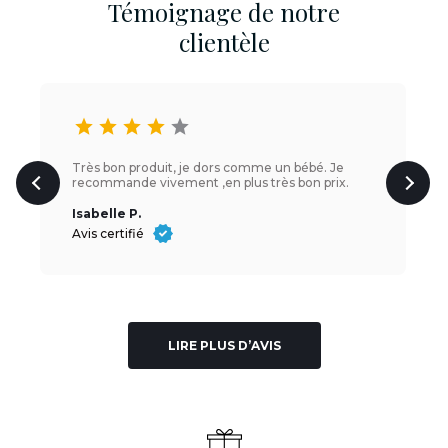
Témoignage de notre
clientèle
star
star
star
star
star
Très bon produit, je dors comme un bébé. Je
recommande vivement ,en plus très bon prix.
Isabelle P.
Avis certifié
LIRE PLUS D’AVIS