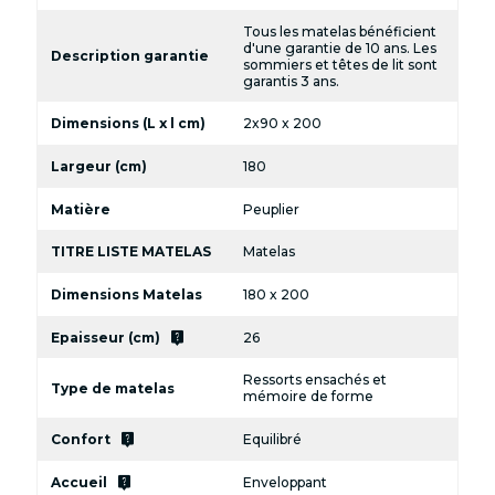
Tous les matelas bénéficient
d'une garantie de 10 ans. Les
Description garantie
sommiers et têtes de lit sont
garantis 3 ans.
Dimensions (L x l cm)
2x90 x 200
Largeur (cm)
180
Matière
Peuplier
TITRE LISTE MATELAS
Matelas
Dimensions Matelas
180 x 200
live_help
Epaisseur (cm)
26
Ressorts ensachés et
Type de matelas
mémoire de forme
live_help
Confort
Equilibré
live_help
Accueil
Enveloppant