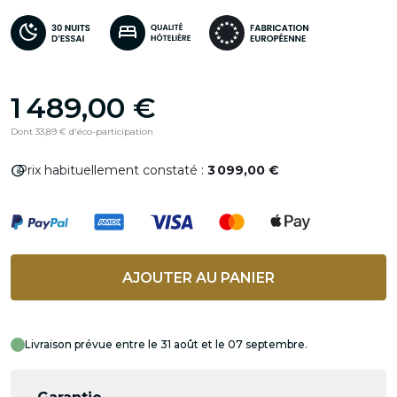
1 489,00 €
Dont 33,89 € d'éco-participation
info
Prix habituellement constaté :
3 099,00 €
AJOUTER AU PANIER
Livraison prévue entre le 31 août et le 07 septembre.