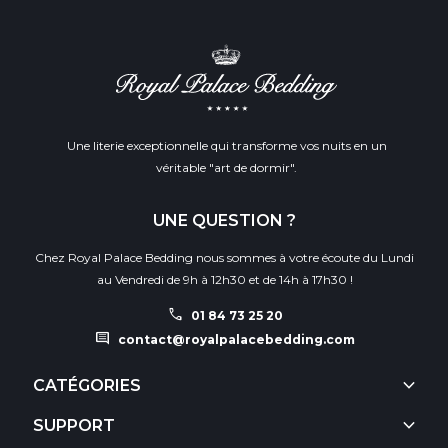
Une literie exceptionnelle qui transforme vos nuits en un
véritable "art de dormir".
UNE QUESTION ?
Chez Royal Palace Bedding nous sommes à votre écoute du Lundi
au Vendredi de 9h à 12h30 et de 14h à 17h30 !
call
01 84 73 25 20
comment
contact@royalpalacebedding.com
keyboard_arrow_down
CATÉGORIES
keyboard_arrow_down
SUPPORT