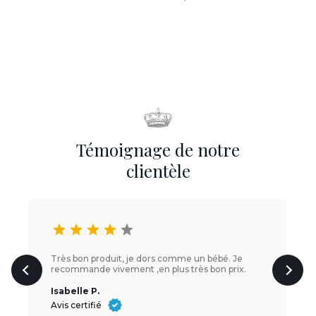
Témoignage de notre
clientèle
star
star
star
star
star
Très bon produit, je dors comme un bébé. Je
recommande vivement ,en plus très bon prix.
Isabelle P.
Avis certifié