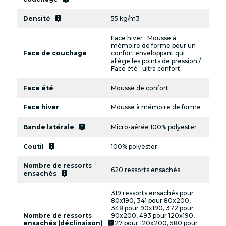
live_help
Densité
55 kg/m3
Face hiver : Mousse à
mémoire de forme pour un
Face de couchage
confort enveloppant qui
allège les points de pression /
Face été : ultra confort
Face été
Mousse de confort
Face hiver
Mousse à mémoire de forme
live_help
Bande latérale
Micro-aérée 100% polyester
live_help
Coutil
100% polyester
Nombre de ressorts
620 ressorts ensachés
live_help
ensachés
319 ressorts ensachés pour
80x190, 341 pour 80x200,
348 pour 90x190, 372 pour
Nombre de ressorts
90x200, 493 pour 120x190,
live_help
ensachés (déclinaison)
527 pour 120x200, 580 pour