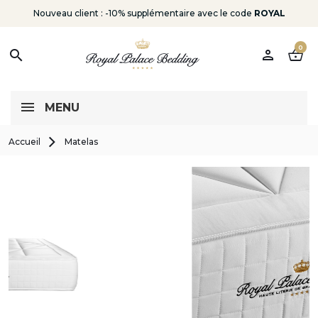
Nouveau client : -10% supplémentaire avec le code
ROYAL
0
person
shopping_basket
search
MENU
Accueil
Matelas