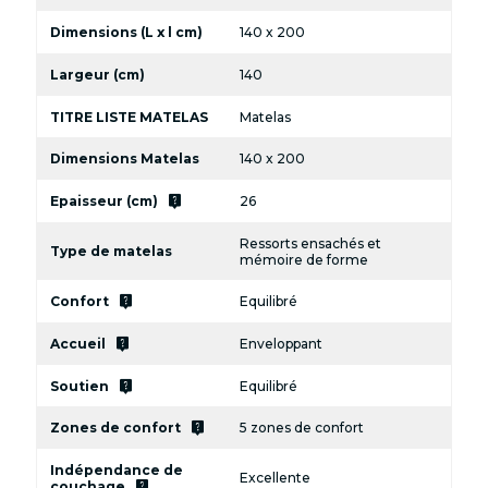
Dimensions (L x l cm)
140 x 200
Largeur (cm)
140
TITRE LISTE MATELAS
Matelas
Dimensions Matelas
140 x 200
live_help
Epaisseur (cm)
26
Ressorts ensachés et
Type de matelas
mémoire de forme
live_help
Confort
Equilibré
live_help
Accueil
Enveloppant
live_help
Soutien
Equilibré
live_help
Zones de confort
5 zones de confort
Indépendance de
Excellente
live_help
couchage