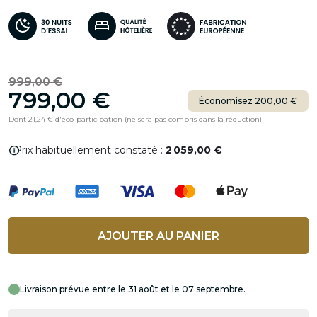
999,00 €
799,00 €
Économisez 200,00 €
Dont 21,24 € d'éco-participation (ne sera pas compris dans la réduction)
info
Prix habituellement constaté :
2 059,00 €
AJOUTER AU PANIER
Livraison prévue entre le 31 août et le 07 septembre.