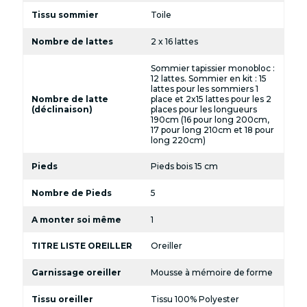
Tissu sommier
Toile
Nombre de lattes
2 x 16 lattes
Sommier tapissier monobloc :
12 lattes. Sommier en kit : 15
lattes pour les sommiers 1
Nombre de latte
place et 2x15 lattes pour les 2
(déclinaison)
places pour les longueurs
190cm (16 pour long 200cm,
17 pour long 210cm et 18 pour
long 220cm)
Pieds
Pieds bois 15 cm
Nombre de Pieds
5
A monter soi même
1
TITRE LISTE OREILLER
Oreiller
Garnissage oreiller
Mousse à mémoire de forme
Tissu oreiller
Tissu 100% Polyester