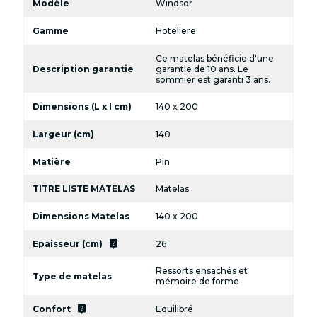
Modèle
Windsor
Gamme
Hoteliere
Ce matelas bénéficie d'une
Description garantie
garantie de 10 ans. Le
sommier est garanti 3 ans.
Dimensions (L x l cm)
140 x 200
Largeur (cm)
140
Matière
Pin
TITRE LISTE MATELAS
Matelas
Dimensions Matelas
140 x 200
live_help
Epaisseur (cm)
26
Ressorts ensachés et
Type de matelas
mémoire de forme
live_help
Confort
Equilibré