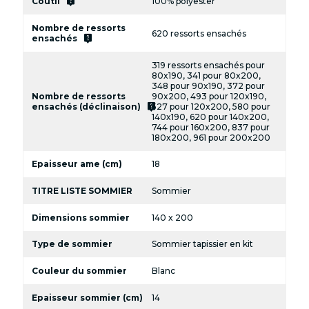
live_help
Coutil
100% polyester
Nombre de ressorts
620 ressorts ensachés
live_help
ensachés
319 ressorts ensachés pour
80x190, 341 pour 80x200,
348 pour 90x190, 372 pour
Nombre de ressorts
90x200, 493 pour 120x190,
live_help
ensachés (déclinaison)
527 pour 120x200, 580 pour
140x190, 620 pour 140x200,
744 pour 160x200, 837 pour
180x200, 961 pour 200x200
Epaisseur ame (cm)
18
TITRE LISTE SOMMIER
Sommier
Dimensions sommier
140 x 200
Type de sommier
Sommier tapissier en kit
Couleur du sommier
Blanc
Epaisseur sommier (cm)
14