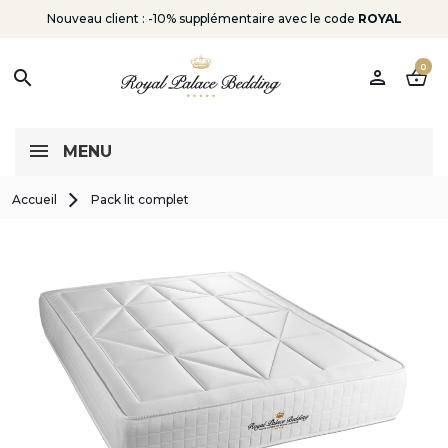
Nouveau client : -10% supplémentaire avec le code
ROYAL
0
person
shopping_basket
search
MENU
Accueil
Pack lit complet