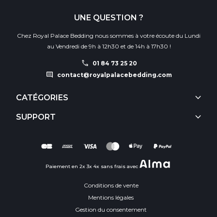
UNE QUESTION ?
Chez Royal Palace Bedding nous sommes à votre écoute du Lundi
au Vendredi de 9h à 12h30 et de 14h à 17h30 !
call
01 84 73 25 20
comment
contact@royalpalacebedding.com
keyboard_arrow_down
CATÉGORIES
keyboard_arrow_down
SUPPORT
Paiement en 2x 3x 4x sans frais avec
Conditions de vente
Mentions légales
Gestion du consentement