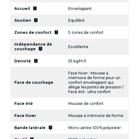
live_help
Accueil
Enveloppant
live_help
Soutien
Equilibré
live_help
Zones de confort
5 zones de confort
Indépendance de
Excellente
live_help
couchage
live_help
Densité
55 kg/m3
Face hiver : Mousse à
mémoire de forme pour un
Face de couchage
confort enveloppant qui
allège les points de pression /
Face été : ultra confort
Face été
Mousse de confort
Face hiver
Mousse à mémoire de forme
live_help
Bande latérale
Micro-aérée 100% polyester