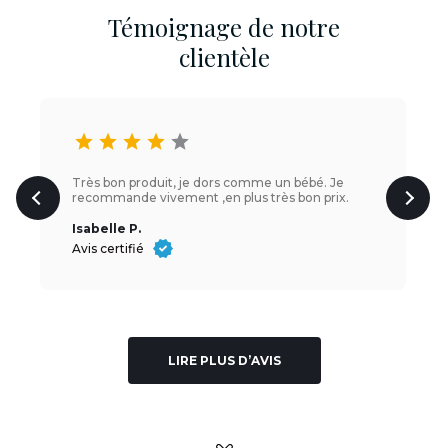
Témoignage de notre
clientèle
star
star
star
star
star
Très bon produit, je dors comme un bébé. Je
recommande vivement ,en plus très bon prix.
Isabelle P.
Avis certifié
LIRE PLUS D’AVIS