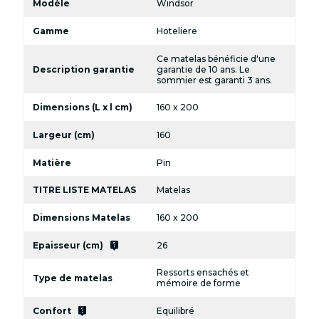
Modèle
Windsor
Gamme
Hoteliere
Ce matelas bénéficie d'une
Description garantie
garantie de 10 ans. Le
sommier est garanti 3 ans.
Dimensions (L x l cm)
160 x 200
Largeur (cm)
160
Matière
Pin
TITRE LISTE MATELAS
Matelas
Dimensions Matelas
160 x 200
live_help
Epaisseur (cm)
26
Ressorts ensachés et
Type de matelas
mémoire de forme
live_help
Confort
Equilibré