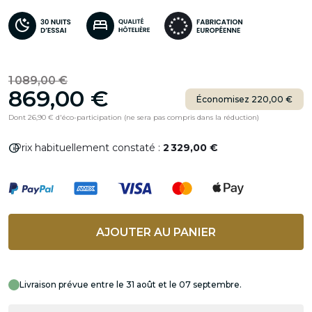
1 089,00 €
869,00 €
Économisez 220,00 €
Dont 26,90 € d'éco-participation (ne sera pas compris dans la réduction)
info
Prix habituellement constaté :
2 329,00 €
AJOUTER AU PANIER
Livraison prévue entre le 31 août et le 07 septembre.