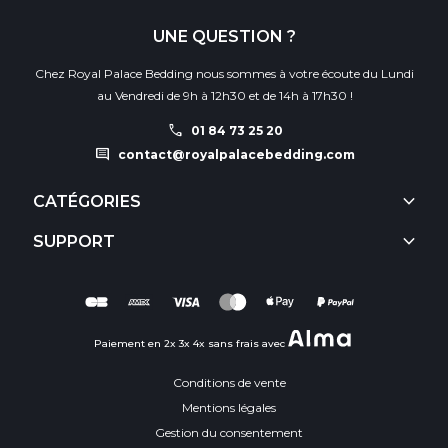
UNE QUESTION ?
Chez Royal Palace Bedding nous sommes à votre écoute du Lundi
au Vendredi de 9h à 12h30 et de 14h à 17h30 !
call
01 84 73 25 20
comment
contact@royalpalacebedding.com
keyboard_arrow_down
CATÉGORIES
keyboard_arrow_down
SUPPORT
Paiement en 2x 3x 4x sans frais avec
Conditions de vente
Mentions légales
Gestion du consentement