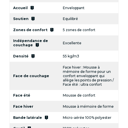
live_help
Accueil
Enveloppant
live_help
Soutien
Equilibré
live_help
Zones de confort
5 zones de confort
Indépendance de
Excellente
live_help
couchage
live_help
Densité
55 kg/m3
Face hiver : Mousse à
mémoire de forme pour un
Face de couchage
confort enveloppant qui
allège les points de pression /
Face été : ultra confort
Face été
Mousse de confort
Face hiver
Mousse à mémoire de forme
live_help
Bande latérale
Micro-aérée 100% polyester