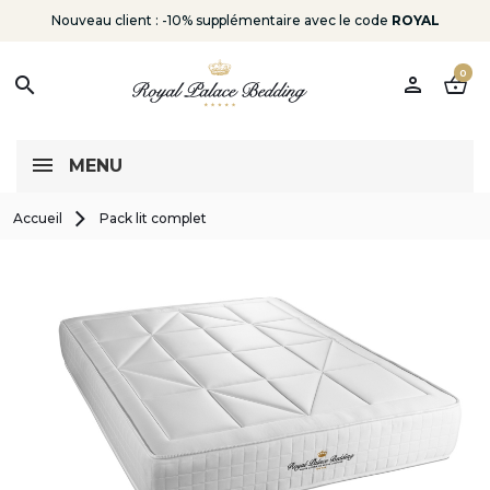
Nouveau client : -10% supplémentaire avec le code
ROYAL
0
person
shopping_basket
search
MENU
Accueil
Pack lit complet