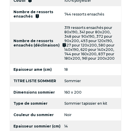
live_help
Coutil
100% polyester
Nombre de ressorts
744 ressorts ensachés
live_help
ensachés
319 ressorts ensachés pour
80x190, 341 pour 80x200,
348 pour 90x190, 372 pour
Nombre de ressorts
90x200, 493 pour 120x190,
live_help
ensachés (déclinaison)
527 pour 120x200, 580 pour
140x190, 620 pour 140x200,
744 pour 160x200, 837 pour
180x200, 961 pour 200x200
Epaisseur ame (cm)
18
TITRE LISTE SOMMIER
Sommier
Dimensions sommier
160 x 200
Type de sommier
Sommier tapissier en kit
Couleur du sommier
Noir
Epaisseur sommier (cm)
14