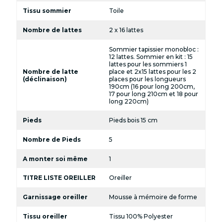
Tissu sommier
Toile
Nombre de lattes
2 x 16 lattes
Sommier tapissier monobloc :
12 lattes. Sommier en kit : 15
lattes pour les sommiers 1
Nombre de latte
place et 2x15 lattes pour les 2
(déclinaison)
places pour les longueurs
190cm (16 pour long 200cm,
17 pour long 210cm et 18 pour
long 220cm)
Pieds
Pieds bois 15 cm
Nombre de Pieds
5
A monter soi même
1
TITRE LISTE OREILLER
Oreiller
Garnissage oreiller
Mousse à mémoire de forme
Tissu oreiller
Tissu 100% Polyester