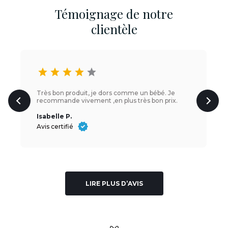
Témoignage de notre
clientèle
star
star
star
star
star
Très bon produit, je dors comme un bébé. Je
recommande vivement ,en plus très bon prix.
Isabelle P.
Avis certifié
LIRE PLUS D’AVIS