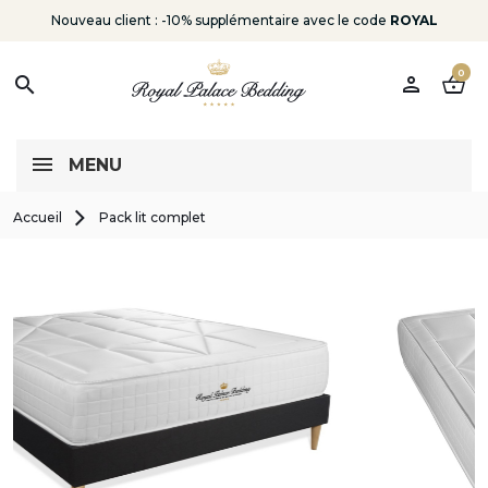
Nouveau client : -10% supplémentaire avec le code
ROYAL
0
person
shopping_basket
search
MENU
Accueil
Pack lit complet