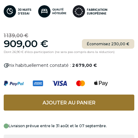
1 139,00 €
909,00 €
Économisez 230,00 €
Dont 26,90 € d'éco-participation (ne sera pas compris dans la réduction)
info
Prix habituellement constaté :
2 679,00 €
AJOUTER AU PANIER
Livraison prévue entre le 31 août et le 07 septembre.