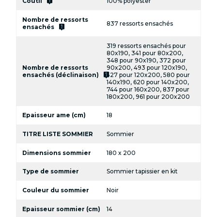
live_help
Coutil
100% polyester
Nombre de ressorts
837 ressorts ensachés
live_help
ensachés
319 ressorts ensachés pour
80x190, 341 pour 80x200,
348 pour 90x190, 372 pour
Nombre de ressorts
90x200, 493 pour 120x190,
live_help
ensachés (déclinaison)
527 pour 120x200, 580 pour
140x190, 620 pour 140x200,
744 pour 160x200, 837 pour
180x200, 961 pour 200x200
Epaisseur ame (cm)
18
TITRE LISTE SOMMIER
Sommier
Dimensions sommier
180 x 200
Type de sommier
Sommier tapissier en kit
Couleur du sommier
Noir
Epaisseur sommier (cm)
14