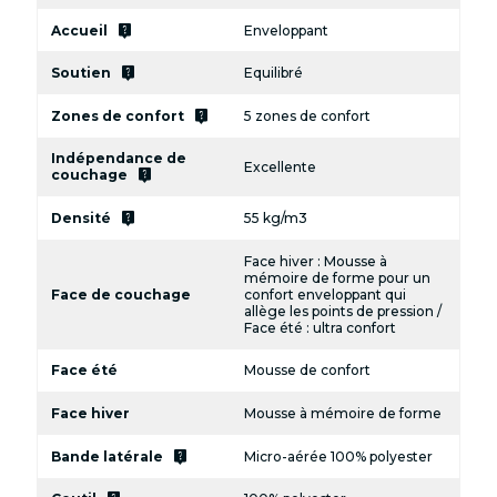
live_help
Accueil
Enveloppant
live_help
Soutien
Equilibré
live_help
Zones de confort
5 zones de confort
Indépendance de
Excellente
live_help
couchage
live_help
Densité
55 kg/m3
Face hiver : Mousse à
mémoire de forme pour un
Face de couchage
confort enveloppant qui
allège les points de pression /
Face été : ultra confort
Face été
Mousse de confort
Face hiver
Mousse à mémoire de forme
live_help
Bande latérale
Micro-aérée 100% polyester