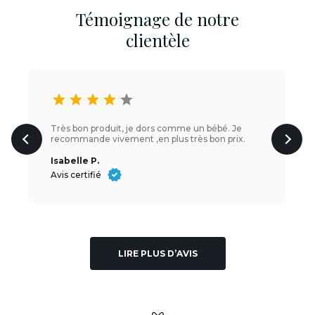
Témoignage de notre
clientèle
star
star
star
star
star
Très bon produit, je dors comme un bébé. Je
recommande vivement ,en plus très bon prix.
Isabelle P.
Avis certifié
LIRE PLUS D’AVIS