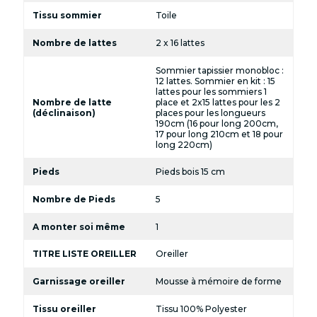
Tissu sommier
Toile
Nombre de lattes
2 x 16 lattes
Sommier tapissier monobloc :
12 lattes. Sommier en kit : 15
lattes pour les sommiers 1
Nombre de latte
place et 2x15 lattes pour les 2
(déclinaison)
places pour les longueurs
190cm (16 pour long 200cm,
17 pour long 210cm et 18 pour
long 220cm)
Pieds
Pieds bois 15 cm
Nombre de Pieds
5
A monter soi même
1
TITRE LISTE OREILLER
Oreiller
Garnissage oreiller
Mousse à mémoire de forme
Tissu oreiller
Tissu 100% Polyester