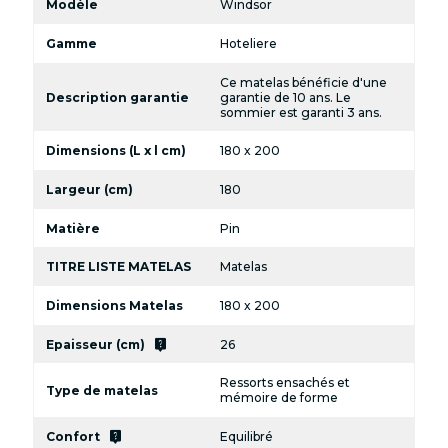
Modèle
Windsor
Gamme
Hoteliere
Ce matelas bénéficie d'une
Description garantie
garantie de 10 ans. Le
sommier est garanti 3 ans.
Dimensions (L x l cm)
180 x 200
Largeur (cm)
180
Matière
Pin
TITRE LISTE MATELAS
Matelas
Dimensions Matelas
180 x 200
live_help
Epaisseur (cm)
26
Ressorts ensachés et
Type de matelas
mémoire de forme
live_help
Confort
Equilibré