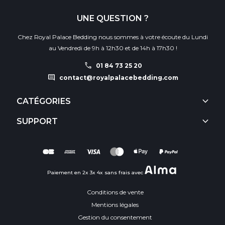
UNE QUESTION ?
Chez Royal Palace Bedding nous sommes à votre écoute du Lundi
au Vendredi de 9h à 12h30 et de 14h à 17h30 !
call
01 84 73 25 20
comment
contact@royalpalacebedding.com
keyboard_arrow_down
CATÉGORIES
keyboard_arrow_down
SUPPORT
Paiement en 2x 3x 4x sans frais avec
Conditions de vente
Mentions légales
Gestion du consentement