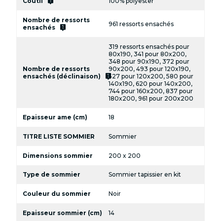
live_help
Coutil
100% polyester
Nombre de ressorts
961 ressorts ensachés
live_help
ensachés
319 ressorts ensachés pour
80x190, 341 pour 80x200,
348 pour 90x190, 372 pour
Nombre de ressorts
90x200, 493 pour 120x190,
live_help
ensachés (déclinaison)
527 pour 120x200, 580 pour
140x190, 620 pour 140x200,
744 pour 160x200, 837 pour
180x200, 961 pour 200x200
Epaisseur ame (cm)
18
TITRE LISTE SOMMIER
Sommier
Dimensions sommier
200 x 200
Type de sommier
Sommier tapissier en kit
Couleur du sommier
Noir
Epaisseur sommier (cm)
14