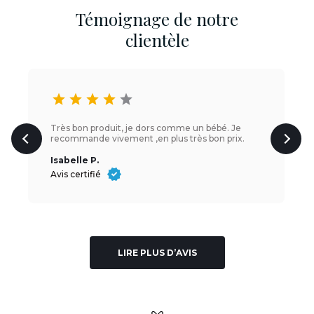
Témoignage de notre
clientèle
star
star
star
star
star
Très bon produit, je dors comme un bébé. Je
recommande vivement ,en plus très bon prix.
Isabelle P.
Avis certifié
LIRE PLUS D’AVIS