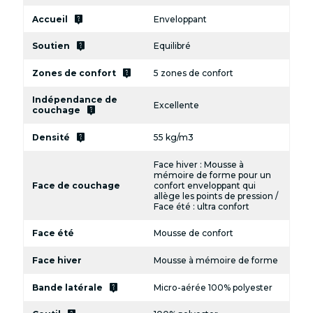
live_help
Accueil
Enveloppant
live_help
Soutien
Equilibré
live_help
Zones de confort
5 zones de confort
Indépendance de
Excellente
live_help
couchage
live_help
Densité
55 kg/m3
Face hiver : Mousse à
mémoire de forme pour un
Face de couchage
confort enveloppant qui
allège les points de pression /
Face été : ultra confort
Face été
Mousse de confort
Face hiver
Mousse à mémoire de forme
live_help
Bande latérale
Micro-aérée 100% polyester