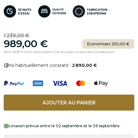
1 239,00 €
989,00 €
Économisez 250,00 €
Dont 26,90 € d'éco-participation (ne sera pas compris dans la réduction)
info
Prix habituellement constaté :
2 890,00 €
AJOUTER AU PANIER
Livraison prévue entre le 02 septembre et le 09 septembre.