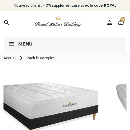
Nouveau client : -10% supplémentaire avec le code
ROYAL
0
person
shopping_basket
search
MENU
Accueil
Pack lit complet