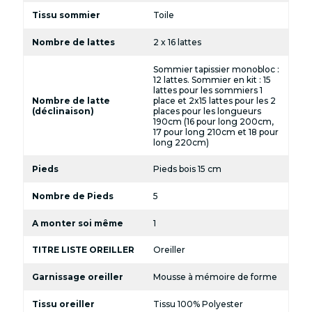
Tissu sommier
Toile
Nombre de lattes
2 x 16 lattes
Sommier tapissier monobloc :
12 lattes. Sommier en kit : 15
lattes pour les sommiers 1
Nombre de latte
place et 2x15 lattes pour les 2
(déclinaison)
places pour les longueurs
190cm (16 pour long 200cm,
17 pour long 210cm et 18 pour
long 220cm)
Pieds
Pieds bois 15 cm
Nombre de Pieds
5
A monter soi même
1
TITRE LISTE OREILLER
Oreiller
Garnissage oreiller
Mousse à mémoire de forme
Tissu oreiller
Tissu 100% Polyester