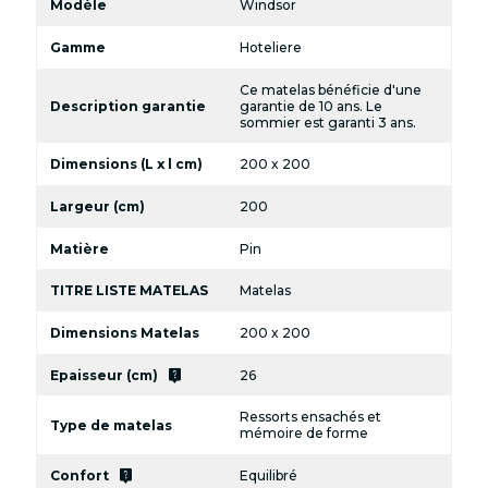
Modèle
Windsor
Gamme
Hoteliere
Ce matelas bénéficie d'une
Description garantie
garantie de 10 ans. Le
sommier est garanti 3 ans.
Dimensions (L x l cm)
200 x 200
Largeur (cm)
200
Matière
Pin
TITRE LISTE MATELAS
Matelas
Dimensions Matelas
200 x 200
live_help
Epaisseur (cm)
26
Ressorts ensachés et
Type de matelas
mémoire de forme
live_help
Confort
Equilibré