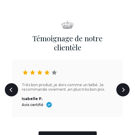
Témoignage de notre
clientèle
star
star
star
star
star
Très bon produit, je dors comme un bébé. Je
recommande vivement ,en plus très bon prix.
Isabelle P.
Avis certifié