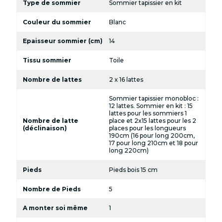
Type de sommier
Sommier tapissier en kit
Couleur du sommier
Blanc
Epaisseur sommier (cm)
14
Tissu sommier
Toile
Nombre de lattes
2 x 16 lattes
Sommier tapissier monobloc :
12 lattes. Sommier en kit : 15
lattes pour les sommiers 1
Nombre de latte
place et 2x15 lattes pour les 2
(déclinaison)
places pour les longueurs
190cm (16 pour long 200cm,
17 pour long 210cm et 18 pour
long 220cm)
Pieds
Pieds bois 15 cm
Nombre de Pieds
5
A monter soi même
1