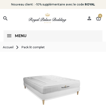
Nouveau client : -10% supplémentaire avec le code
ROYAL
0
person
shopping_basket
search
MENU
Accueil
Pack lit complet