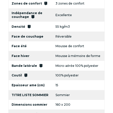
live_help
Zones de confort
3 zones de confort
Indépendance de
Excellente
live_help
couchage
live_help
Densité
55 kg/m3
Face de couchage
Réversible
Face été
Mousse de confort
Face hiver
Mousse à mémoire de forme
live_help
Bande latérale
Micro-aérée 100% polyester
live_help
Coutil
100% polyester
Epaisseur ame (cm)
15
TITRE LISTE SOMMIER
Sommier
Dimensions sommier
160 x 200