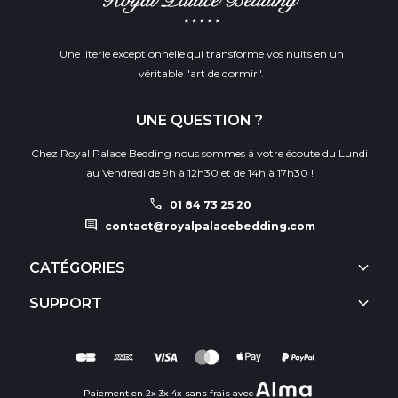
Une literie exceptionnelle qui transforme vos nuits en un
véritable "art de dormir".
UNE QUESTION ?
Chez Royal Palace Bedding nous sommes à votre écoute du Lundi
au Vendredi de 9h à 12h30 et de 14h à 17h30 !
call
01 84 73 25 20
comment
contact@royalpalacebedding.com
keyboard_arrow_down
CATÉGORIES
keyboard_arrow_down
SUPPORT
Paiement en 2x 3x 4x sans frais avec