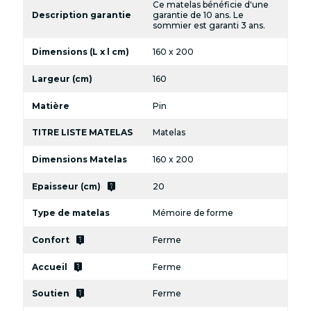
Ce matelas bénéficie d'une
Description garantie
garantie de 10 ans. Le
sommier est garanti 3 ans.
Dimensions (L x l cm)
160 x 200
Largeur (cm)
160
Matière
Pin
TITRE LISTE MATELAS
Matelas
Dimensions Matelas
160 x 200
live_help
Epaisseur (cm)
20
Type de matelas
Mémoire de forme
live_help
Confort
Ferme
live_help
Accueil
Ferme
live_help
Soutien
Ferme