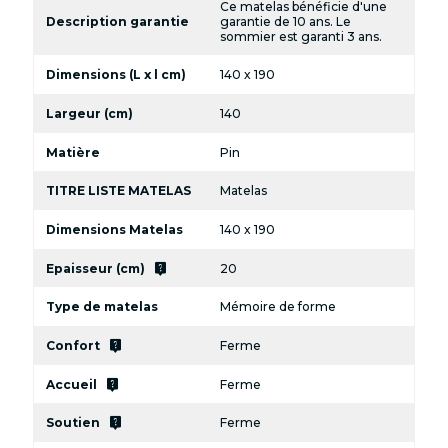
Ce matelas bénéficie d'une
Description garantie
garantie de 10 ans. Le
sommier est garanti 3 ans.
Dimensions (L x l cm)
140 x 190
Largeur (cm)
140
Matière
Pin
TITRE LISTE MATELAS
Matelas
Dimensions Matelas
140 x 190
live_help
Epaisseur (cm)
20
Type de matelas
Mémoire de forme
live_help
Confort
Ferme
live_help
Accueil
Ferme
live_help
Soutien
Ferme