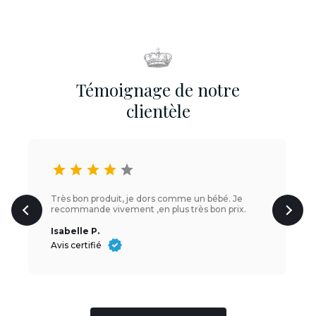
Témoignage de notre
clientèle
star
star
star
star
star
Très bon produit, je dors comme un bébé. Je
recommande vivement ,en plus très bon prix.
Isabelle P.
Avis certifié