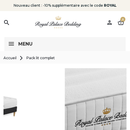
Nouveau client : -10% supplémentaire avec le code
ROYAL
0
person
shopping_basket
search
MENU
Accueil
Pack lit complet