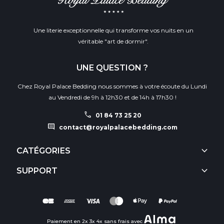
Une literie exceptionnelle qui transforme vos nuits en un
véritable "art de dormir".
UNE QUESTION ?
Chez Royal Palace Bedding nous sommes à votre écoute du Lundi
au Vendredi de 9h à 12h30 et de 14h à 17h30 !
call
01 84 73 25 20
comment
contact@royalpalacebedding.com
keyboard_arrow_down
CATÉGORIES
keyboard_arrow_down
SUPPORT
Paiement en 2x 3x 4x sans frais avec