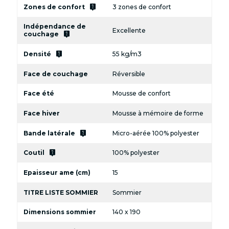
live_help
Zones de confort
3 zones de confort
Indépendance de
Excellente
live_help
couchage
live_help
Densité
55 kg/m3
Face de couchage
Réversible
Face été
Mousse de confort
Face hiver
Mousse à mémoire de forme
live_help
Bande latérale
Micro-aérée 100% polyester
live_help
Coutil
100% polyester
Epaisseur ame (cm)
15
TITRE LISTE SOMMIER
Sommier
Dimensions sommier
140 x 190