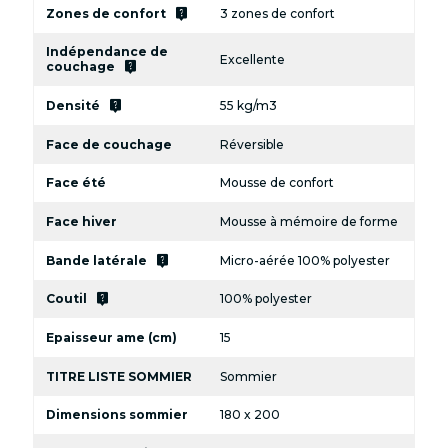
live_help
Zones de confort
3 zones de confort
Indépendance de
Excellente
live_help
couchage
live_help
Densité
55 kg/m3
Face de couchage
Réversible
Face été
Mousse de confort
Face hiver
Mousse à mémoire de forme
live_help
Bande latérale
Micro-aérée 100% polyester
live_help
Coutil
100% polyester
Epaisseur ame (cm)
15
TITRE LISTE SOMMIER
Sommier
Dimensions sommier
180 x 200