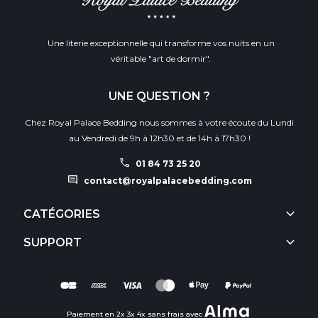
Une literie exceptionnelle qui transforme vos nuits en un
véritable "art de dormir".
UNE QUESTION ?
Chez Royal Palace Bedding nous sommes à votre écoute du Lundi
au Vendredi de 9h à 12h30 et de 14h à 17h30 !
call
01 84 73 25 20
comment
contact@royalpalacebedding.com
keyboard_arrow_down
CATÉGORIES
keyboard_arrow_down
SUPPORT
Paiement en 2x 3x 4x sans frais avec