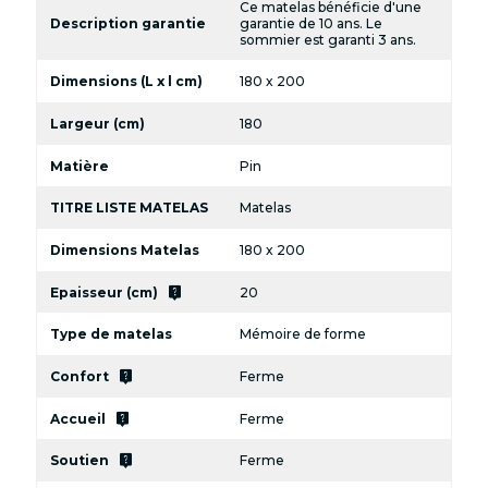
Ce matelas bénéficie d'une
Description garantie
garantie de 10 ans. Le
sommier est garanti 3 ans.
Dimensions (L x l cm)
180 x 200
Largeur (cm)
180
Matière
Pin
TITRE LISTE MATELAS
Matelas
Dimensions Matelas
180 x 200
live_help
Epaisseur (cm)
20
Type de matelas
Mémoire de forme
live_help
Confort
Ferme
live_help
Accueil
Ferme
live_help
Soutien
Ferme