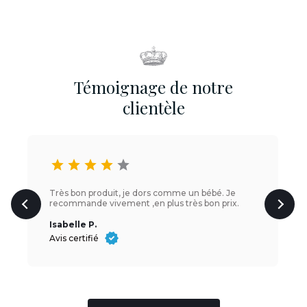
Témoignage de notre
clientèle
star
star
star
star
star
Très bon produit, je dors comme un bébé. Je
recommande vivement ,en plus très bon prix.
Isabelle P.
Avis certifié