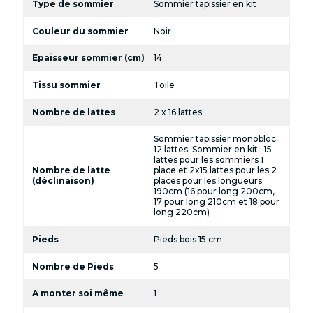
Type de sommier
Sommier tapissier en kit
Couleur du sommier
Noir
Epaisseur sommier (cm)
14
Tissu sommier
Toile
Nombre de lattes
2 x 16 lattes
Sommier tapissier monobloc :
12 lattes. Sommier en kit : 15
lattes pour les sommiers 1
Nombre de latte
place et 2x15 lattes pour les 2
(déclinaison)
places pour les longueurs
190cm (16 pour long 200cm,
17 pour long 210cm et 18 pour
long 220cm)
Pieds
Pieds bois 15 cm
Nombre de Pieds
5
A monter soi même
1