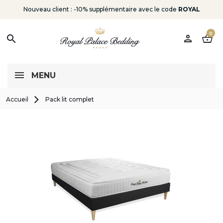
Nouveau client : -10% supplémentaire avec le code
ROYAL
0
person
shopping_basket
search
MENU
Accueil
Pack lit complet