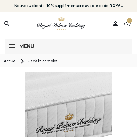
Nouveau client : -10% supplémentaire avec le code
ROYAL
0
person
shopping_basket
search
MENU
Accueil
Pack lit complet