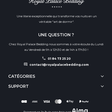
Une literie exceptionnelle qui transforme vos nuits en un
véritable "art de dormir".
UNE QUESTION ?
Chez Royal Palace Bedding nous sommes à votre écoute du Lundi
au Vendredi de 9h à 12h30 et de 14h à 17h30 !
call
01 84 73 25 20
comment
contact@royalpalacebedding.com
keyboard_arrow_down
CATÉGORIES
keyboard_arrow_down
SUPPORT
Paiement en 2x 3x 4x sans frais avec