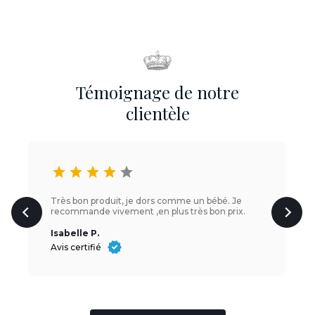
Témoignage de notre
clientèle
star
star
star
star
star
Très bon produit, je dors comme un bébé. Je
recommande vivement ,en plus très bon prix.
Isabelle P.
Avis certifié