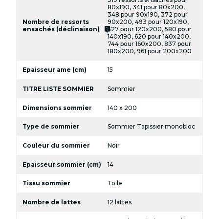
80x190, 341 pour 80x200,
348 pour 90x190, 372 pour
Nombre de ressorts
90x200, 493 pour 120x190,
live_help
ensachés (déclinaison)
527 pour 120x200, 580 pour
140x190, 620 pour 140x200,
744 pour 160x200, 837 pour
180x200, 961 pour 200x200
Epaisseur ame (cm)
15
TITRE LISTE SOMMIER
Sommier
Dimensions sommier
140 x 200
Type de sommier
Sommier Tapissier monobloc
Couleur du sommier
Noir
Epaisseur sommier (cm)
14
Tissu sommier
Toile
Nombre de lattes
12 lattes