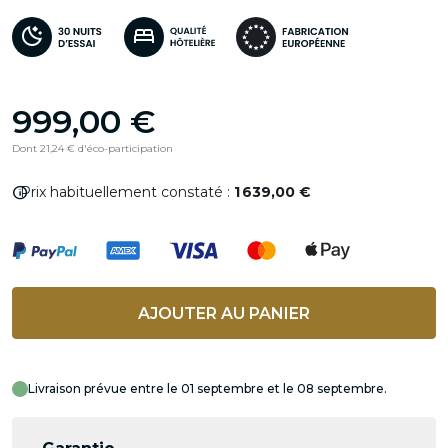
999,00 €
Dont 21,24 € d'éco-participation
info
Prix habituellement constaté :
1 639,00 €
AJOUTER AU PANIER
Livraison prévue entre le 01 septembre et le 08 septembre.