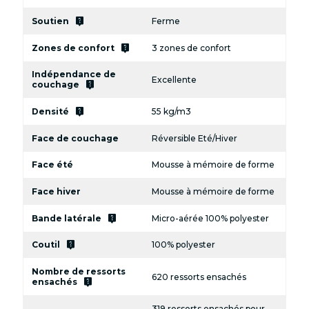
live_help
Soutien
Ferme
live_help
Zones de confort
3 zones de confort
Indépendance de
Excellente
live_help
couchage
live_help
Densité
55 kg/m3
Face de couchage
Réversible Eté/Hiver
Face été
Mousse à mémoire de forme
Face hiver
Mousse à mémoire de forme
live_help
Bande latérale
Micro-aérée 100% polyester
live_help
Coutil
100% polyester
Nombre de ressorts
620 ressorts ensachés
live_help
ensachés
319 ressorts ensachés pour