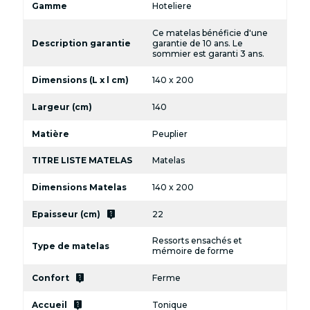
Gamme
Hoteliere
Ce matelas bénéficie d'une
Description garantie
garantie de 10 ans. Le
sommier est garanti 3 ans.
Dimensions (L x l cm)
140 x 200
Largeur (cm)
140
Matière
Peuplier
TITRE LISTE MATELAS
Matelas
Dimensions Matelas
140 x 200
live_help
Epaisseur (cm)
22
Ressorts ensachés et
Type de matelas
mémoire de forme
live_help
Confort
Ferme
live_help
Accueil
Tonique