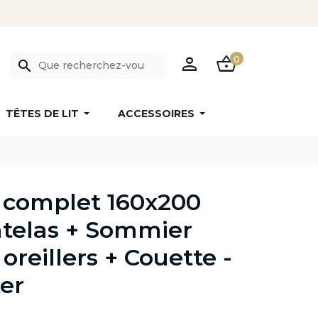
PERSON
SHOPPING_BASKET
0
search
TÊTES DE LIT
ACCESSOIRES
t complet 160x200
telas + Sommier
 oreillers + Couette -
er