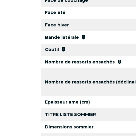
Face de couchage
Face été
Face hiver
live_help
Bande latérale
live_help
Coutil
live_help
Nombre de ressorts ensachés
Nombre de ressorts ensachés (déclinai
Epaisseur ame (cm)
TITRE LISTE SOMMIER
Dimensions sommier