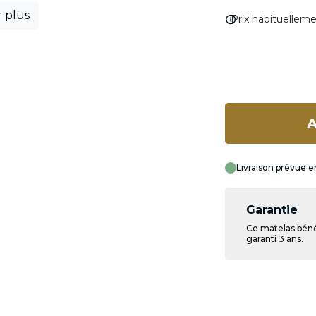
r plus
info
Prix habituellem
A
Livraison prévue e
Garantie
Ce matelas béné
garanti 3 ans.