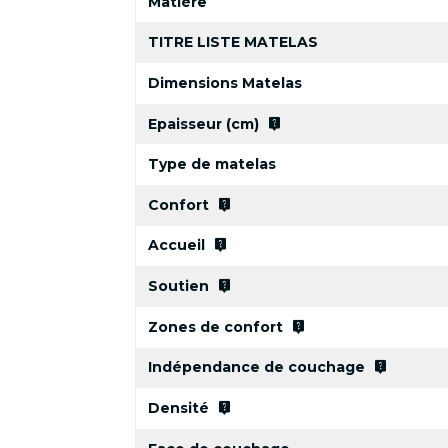
Matière
TITRE LISTE MATELAS
Dimensions Matelas
live_help
Epaisseur (cm)
Type de matelas
live_help
Confort
live_help
Accueil
live_help
Soutien
live_help
Zones de confort
live_help
Indépendance de couchage
live_help
Densité