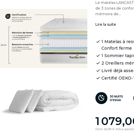
Le matelas LANCASTE
de 3 zones de confor
mémoire de...
Lire la suite
1 Matelas à re
Confort ferme
1 Sommier tapi
2 Oreillers mé
Livré déjà ass
Certifié OEKO
1 079,
Dont 26,90 € d'éco-partic