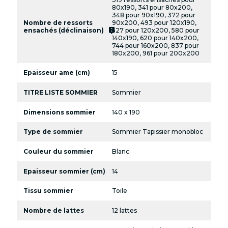
80x190, 341 pour 80x200,
348 pour 90x190, 372 pour
Nombre de ressorts
90x200, 493 pour 120x190,
live_help
ensachés (déclinaison)
527 pour 120x200, 580 pour
140x190, 620 pour 140x200,
744 pour 160x200, 837 pour
180x200, 961 pour 200x200
Epaisseur ame (cm)
15
TITRE LISTE SOMMIER
Sommier
Dimensions sommier
140 x 190
Type de sommier
Sommier Tapissier monobloc
Couleur du sommier
Blanc
Epaisseur sommier (cm)
14
Tissu sommier
Toile
Nombre de lattes
12 lattes