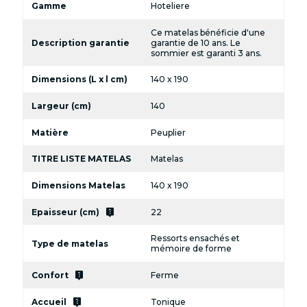
Gamme
Hoteliere
Ce matelas bénéficie d'une
Description garantie
garantie de 10 ans. Le
sommier est garanti 3 ans.
Dimensions (L x l cm)
140 x 190
Largeur (cm)
140
Matière
Peuplier
TITRE LISTE MATELAS
Matelas
Dimensions Matelas
140 x 190
live_help
Epaisseur (cm)
22
Ressorts ensachés et
Type de matelas
mémoire de forme
live_help
Confort
Ferme
live_help
Accueil
Tonique