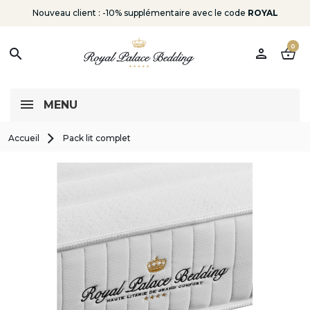
Nouveau client : -10% supplémentaire avec le code
ROYAL
0
person
shopping_basket
search
MENU
Accueil
Pack lit complet