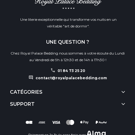
Une literie exceptionnelle qui transforme vos nuits en un
véritable "art de dormir".
UNE QUESTION ?
Chez Royal Palace Bedding nous sommes à votre écoute du Lundi
au Vendredi de 9h à 12h30 et de 14h à 17h30 !
call
01 84 73 25 20
comment
contact@royalpalacebedding.com
keyboard_arrow_down
CATÉGORIES
keyboard_arrow_down
SUPPORT
Paiement en 2x 3x 4x sans frais avec