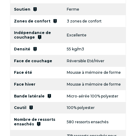
live_help
Soutien
Ferme
live_help
Zones de confort
3 zones de confort
Indépendance de
Excellente
live_help
couchage
live_help
Densité
55 kg/m3
Face de couchage
Réversible Eté/Hiver
Face été
Mousse à mémoire de forme
Face hiver
Mousse à mémoire de forme
live_help
Bande latérale
Micro-aérée 100% polyester
live_help
Coutil
100% polyester
Nombre de ressorts
580 ressorts ensachés
live_help
ensachés
319 ressorts ensachés pour