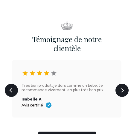
Témoignage de notre
clientèle
star
star
star
star
star
Très bon produit, je dors comme un bébé. Je
recommande vivement ,en plus très bon prix.
Isabelle P.
Avis certifié