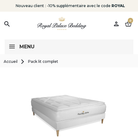
Nouveau client : -10% supplémentaire avec le code
ROYAL
0
person
shopping_basket
search
MENU
Accueil
Pack lit complet