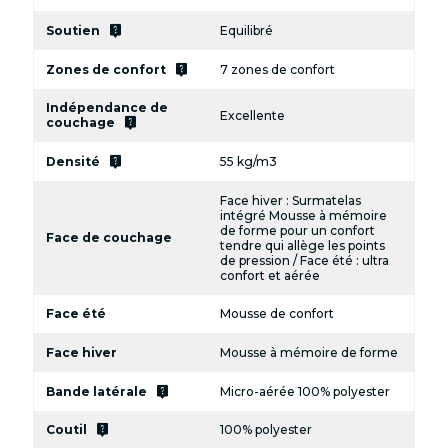
live_help
Soutien
Equilibré
live_help
Zones de confort
7 zones de confort
Indépendance de
Excellente
live_help
couchage
live_help
Densité
55 kg/m3
Face hiver : Surmatelas
intégré Mousse à mémoire
de forme pour un confort
Face de couchage
tendre qui allège les points
de pression / Face été : ultra
confort et aérée
Face été
Mousse de confort
Face hiver
Mousse à mémoire de forme
live_help
Bande latérale
Micro-aérée 100% polyester
live_help
Coutil
100% polyester