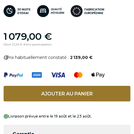
1 079,00 €
Dont 21,24 € d'éco-participation
info
Prix habituellement constaté :
2 139,00 €
AJOUTER AU PANIER
Livraison prévue entre le 19 août et le 23 août.