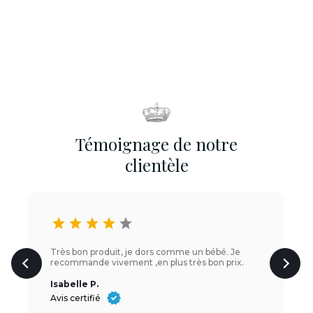
Témoignage de notre
clientèle
star
star
star
star
star
Très bon produit, je dors comme un bébé. Je
recommande vivement ,en plus très bon prix.
Isabelle P.
Avis certifié