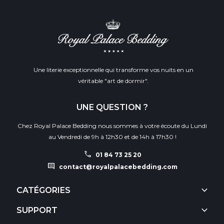
Une literie exceptionnelle qui transforme vos nuits en un
véritable "art de dormir".
UNE QUESTION ?
Chez Royal Palace Bedding nous sommes à votre écoute du Lundi
au Vendredi de 9h à 12h30 et de 14h à 17h30 !
call
01 84 73 25 20
comment
contact@royalpalacebedding.com
keyboard_arrow_down
CATÉGORIES
keyboard_arrow_down
SUPPORT