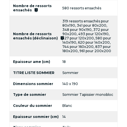
Nombre de ressorts
580 ressorts ensachés
live_help
ensachés
319 ressorts ensachés pour
80x190, 341 pour 80x200,
348 pour 90x190, 372 pour
Nombre de ressorts
90x200, 493 pour 120x190,
live_help
ensachés (déclinaison)
527 pour 120x200, 580 pour
140x190, 620 pour 140x200,
744 pour 160x200, 837 pour
180x200, 961 pour 200x200
Epaisseur ame (cm)
18
TITRE LISTE SOMMIER
Sommier
Dimensions sommier
140 x 190
Type de sommier
Sommier Tapissier monobloc
Couleur du sommier
Blanc
Epaisseur sommier (cm)
14