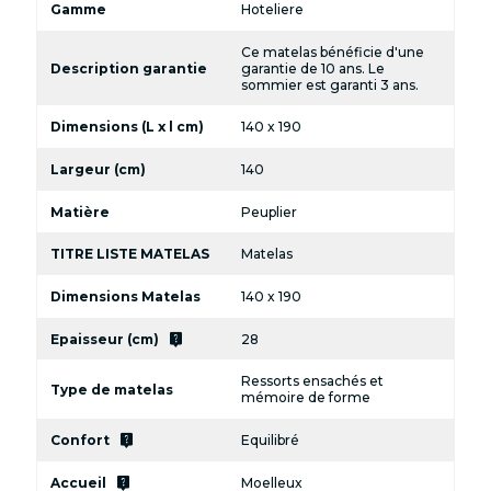
Gamme
Hoteliere
Ce matelas bénéficie d'une
Description garantie
garantie de 10 ans. Le
sommier est garanti 3 ans.
Dimensions (L x l cm)
140 x 190
Largeur (cm)
140
Matière
Peuplier
TITRE LISTE MATELAS
Matelas
Dimensions Matelas
140 x 190
live_help
Epaisseur (cm)
28
Ressorts ensachés et
Type de matelas
mémoire de forme
live_help
Confort
Equilibré
live_help
Accueil
Moelleux