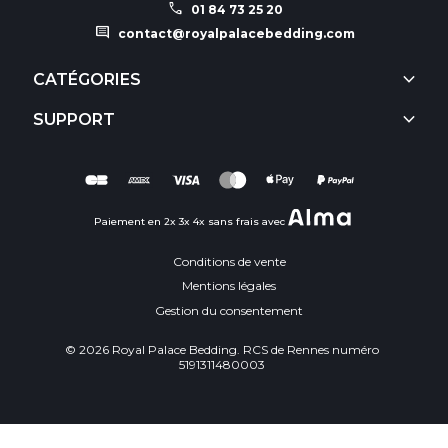
call
01 84 73 25 20
comment
contact@royalpalacebedding.com
keyboard_arrow_down
CATÉGORIES
keyboard_arrow_down
SUPPORT
Paiement en 2x 3x 4x sans frais avec
Conditions de vente
Mentions légales
Gestion du consentement
© 2026 Royal Palace Bedding. RCS de Rennes numéro
5191311480003