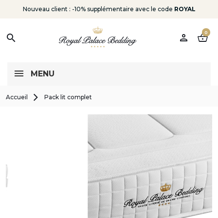
Nouveau client : -10% supplémentaire avec le code
ROYAL
0
person
shopping_basket
search
MENU
Accueil
Pack lit complet