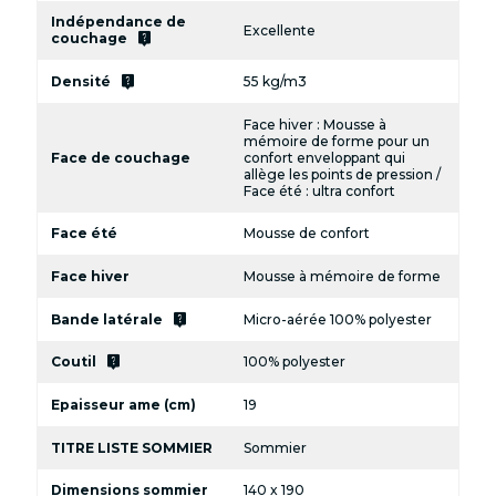
Indépendance de
Excellente
live_help
couchage
live_help
Densité
55 kg/m3
Face hiver : Mousse à
mémoire de forme pour un
Face de couchage
confort enveloppant qui
allège les points de pression /
Face été : ultra confort
Face été
Mousse de confort
Face hiver
Mousse à mémoire de forme
live_help
Bande latérale
Micro-aérée 100% polyester
live_help
Coutil
100% polyester
Epaisseur ame (cm)
19
TITRE LISTE SOMMIER
Sommier
Dimensions sommier
140 x 190