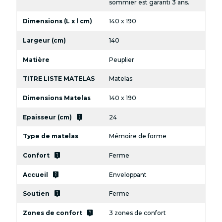
sommier est garanti 3 ans.
Dimensions (L x l cm)
140 x 190
Largeur (cm)
140
Matière
Peuplier
TITRE LISTE MATELAS
Matelas
Dimensions Matelas
140 x 190
live_help
Epaisseur (cm)
24
Type de matelas
Mémoire de forme
live_help
Confort
Ferme
live_help
Accueil
Enveloppant
live_help
Soutien
Ferme
live_help
Zones de confort
3 zones de confort