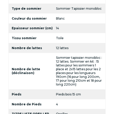
Type de sommier
Sommier Tapissier monobloc
Couleur du sommier
Blanc
Epaisseur sommier (cm)
14
Tissu sommier
Toile
Nombre de lattes
12 lattes
Sommier tapissier monobloc :
12 lattes. Sommier en kit : 15
lattes pour les sommiers 1
Nombre de latte
place et 2x15 lattes pour les 2
(déclinaison)
places pour les longueurs
190cm (16 pour long 200cm,
17 pour long 210cm et 18 pour
long 220cm)
Pieds
Pieds bois 15 cm
Nombre de Pieds
4
TITRE LISTE OREILLER
Oreiller