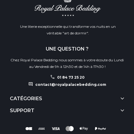
Une literie exceptionnelle qui transforme vos nuits en un
véritable "art de dormir".
UNE QUESTION ?
Chez Royal Palace Bedding nous sommes à votre écoute du Lundi
au Vendredi de 9h à 12h30 et de 14h à 17h30 !
call
01 84 73 25 20
comment
contact@royalpalacebedding.com
keyboard_arrow_down
CATÉGORIES
keyboard_arrow_down
SUPPORT