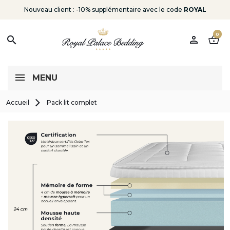
Nouveau client : -10% supplémentaire avec le code
ROYAL
0
person
shopping_basket
search
MENU
Accueil
Pack lit complet