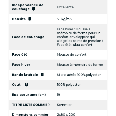
Indépendance de
Excellente
live_help
couchage
live_help
Densité
55 kg/m3
Face hiver : Mousse à
mémoire de forme pour un
Face de couchage
confort enveloppant qui
allège les points de pression /
Face été : ultra confort
Face été
Mousse de confort
Face hiver
Mousse à mémoire de forme
live_help
Bande latérale
Micro-aérée 100% polyester
live_help
Coutil
100% polyester
Epaisseur ame (cm)
19
TITRE LISTE SOMMIER
Sommier
Dimensions sommier
2x80 x 200