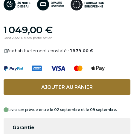
1 049,00 €
Dont 29,22 € d'éco-participation
info
Prix habituellement constaté :
1 879,00 €
AJOUTER AU PANIER
Livraison prévue entre le 02 septembre et le 09 septembre.
Garantie