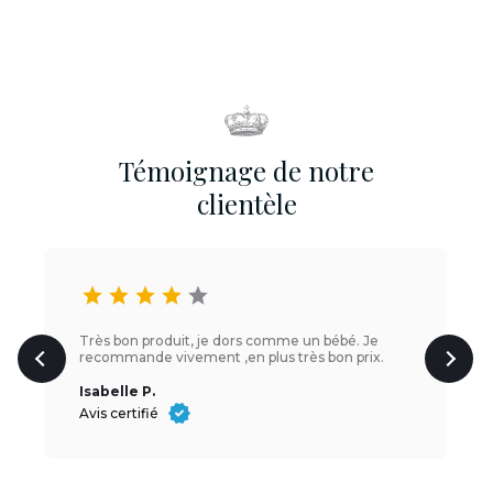
Témoignage de notre
clientèle
star
star
star
star
star
Très bon produit, je dors comme un bébé. Je
recommande vivement ,en plus très bon prix.
Isabelle P.
Avis certifié