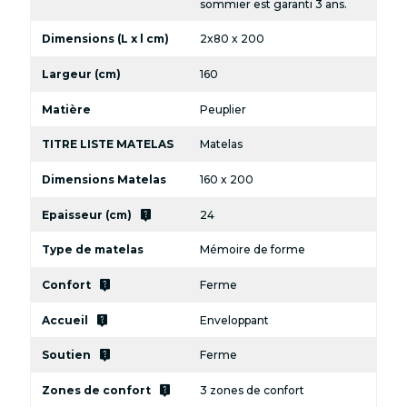
sommier est garanti 3 ans.
Dimensions (L x l cm)
2x80 x 200
Largeur (cm)
160
Matière
Peuplier
TITRE LISTE MATELAS
Matelas
Dimensions Matelas
160 x 200
live_help
Epaisseur (cm)
24
Type de matelas
Mémoire de forme
live_help
Confort
Ferme
live_help
Accueil
Enveloppant
live_help
Soutien
Ferme
live_help
Zones de confort
3 zones de confort